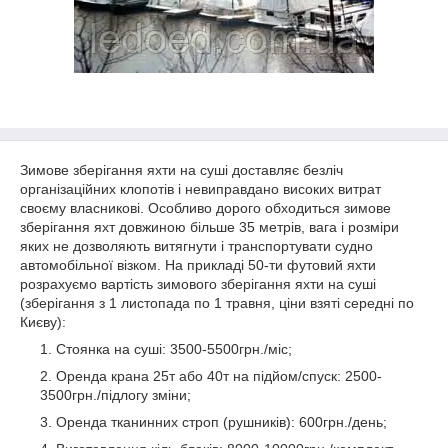
Зимове зберігання яхти на суші доставляє безліч
організаційних клопотів і невиправдано високих витрат
своєму власникові. Особливо дорого обходиться зимове
зберігання яхт довжиною більше 35 метрів, вага і розміри
яких не дозволяють витягнути і транспортувати судно
автомобільної візком. На прикладі 50-ти футовий яхти
розрахуємо вартість зимового зберігання яхти на суші
(зберігання з 1 листопада по 1 травня, ціни взяті середні по
Києву):
Стоянка на суші: 3500-5500грн./міс;
Оренда крана 25т або 40т на підйом/спуск: 2500-
3500грн./підлогу зміни;
Оренда тканинних строп (рушників): 600грн./день;