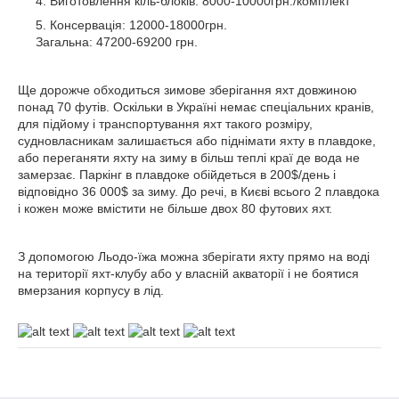
Виготовлення кіль-блоків: 8000-10000грн./комплект
Консервація: 12000-18000грн.
Загальна: 47200-69200 грн.
Ще дорожче обходиться зимове зберігання яхт довжиною
понад 70 футів. Оскільки в Україні немає спеціальних кранів,
для підйому і транспортування яхт такого розміру,
судновласникам залишається або піднімати яхту в плавдоке,
або переганяти яхту на зиму в більш теплі краї де вода не
замерзає. Паркінг в плавдоке обійдеться в 200$/день і
відповідно 36 000$ за зиму. До речі, в Києві всього 2 плавдока
і кожен може вмістити не більше двох 80 футових яхт.
З допомогою Льодо-їжа можна зберігати яхту прямо на воді
на території яхт-клубу або у власній акваторії і не боятися
вмерзания корпусу в лід.