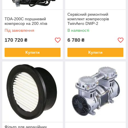
Сервісний ремонтний
TDA-200C поршневий
комплект компресорів
компресор на 200 л/хв
TwinAero DWP-2
Під замовлення
В наявності
170 720
6 780
₴
₴
Купити
Купити
Фільтр для аераційних