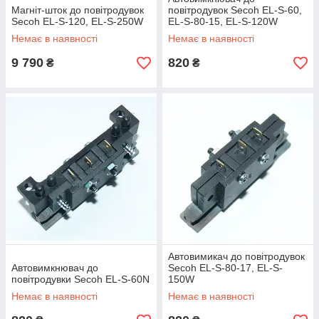
Магніт-шток до повітродувок
повітродувок Secoh EL-S-60,
для ремонту
необхідно 2 ремкомплекту
або
Secoh EL-S-120, EL-S-250W
EL-S-80-15, EL-S-120W
подвійне кількість кожної з необхідних запчастин;
Немає в наявності
Немає в наявності
магніт, автовыключатель і котушка в ремкомплект
не входять
―
їх необхідно замовляти окремо
9 790
820
₴
₴
Secoh
Ремкомплект мембран Secoh
(окремо з
EL-S-
комплекту можна замовити:
пара мембран
,
200W
фільтр
)
магніт
,
автовыключатель
,
котушка
для ремонту
необхідно 2 ремкомплекту
або
подвійне кількість кожної з необхідних запчастин;
магніт, автовыключатель і котушка в ремкомплект
не входять
―
їх необхідно замовляти окремо
Secoh
Ремкомплект мембран Secoh
(окремо з
EL-S-
комплекту можна замовити:
пара мембран
,
Автовимикач до повітродувок
250W
фільтр
)
Автовимкнювач до
Secoh EL-S-80-17, EL-S-
магніт
,
автовыключатель
,
котушка
повітродувки Secoh EL-S-60N
150W
для ремонту
необхідно 2 ремкомплекту
або
Немає в наявності
Немає в наявності
подвійне кількість кожної з необхідних запчастин;