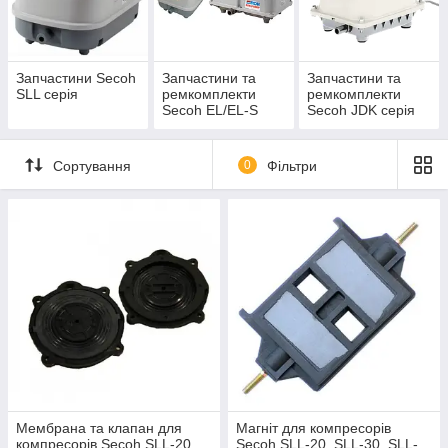
деталь ― зв'яжіться з нами по телефону або e-mail, що
вказані у розділі "
Контактна інформація
".
КЕРІВНИЦТВО (ГІД) ПО ЗАПЧАСТИНАХ
Запчастини Secoh
Запчастини та
Запчастини та
ДО ПОВІТРОДУВОК І КОМПРЕСОРІВ
SLL серія
ремкомплекти
ремкомплекти
SECOH
Secoh EL/EL-S
Secoh JDK серія
серія
SLL серія
Сортування
0
Фільтри
Secoh
Ремкомплект мембран Secoh
(окремо з
SLL-20
комплекту можна замовити: пара мембран,
фільтр
)
магніт
,
котушка
магніт і котушка в ремкомплект
не входять,
їх
необхідно замовляти окремо
Secoh
Ремкомплект мембран Secoh
(окремо з
SLL-30
комплекту можна замовити: пара мембран,
фільтр
)
магніт
,
котушка
Мембрана та клапан для
Магніт для компресорів
компресорів Secoh SLL-20,
Secoh SLL-20, SLL-30, SLL-