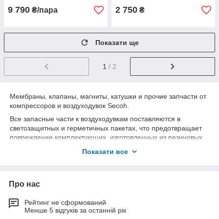
9 790
2 750
₴/пара
₴
Показати ще
1
/ 2
Мембраны, клапаны, магниты, катушки и прочие запчасти от
компрессоров и воздуходувок Secoh.
Все запасные части к воздуходувкам поставляются в
светозащитных и герметичных пакетах, что предотвращает
повреждение комплектующих, изготовленных из резиновых
материалов. Вам не нужно менять воздуходувку, в случае
Показати все
неисправности.
Если Вы не нашли необходимую Вам часть или деталь ―
свяжитесь с нами по телефону или e-mail, которые указаны в
Про нас
разделе "
Контактная информация
".
Рейтинг не сформований
Менше 5 відгуків за останній рік