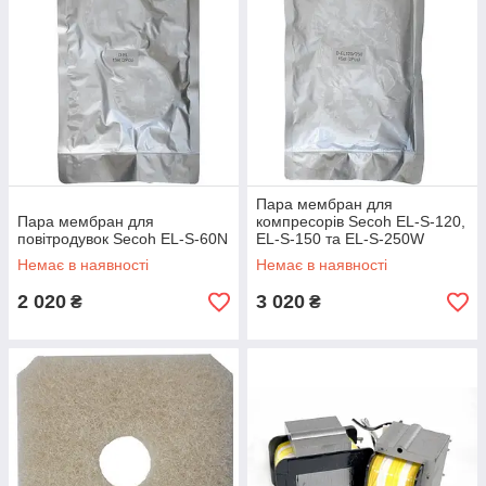
JDK-60
комплекту можна замовити:
пара мембран
,
фільтр
)
магніт
,
автовыключатель
магніт і автовыключатель в ремкомплект
не
входять
, їх необхідно замовляти окремо
Secoh
Ремкомплект мембран Secoh
(окремо з
JDK-80
комплекту можна замовити:
пара мембран
,
фільтр
)
Пара мембран для
Пара мембран для
компресорів Secoh EL-S-120,
магніт
,
автовыключатель
повітродувок Secoh EL-S-60N
EL-S-150 та EL-S-250W
магніт і автовыключатель в ремкомплект
не
Немає в наявності
Немає в наявності
входять
, їх необхідно замовляти окремо
2 020
3 020
₴
₴
Secoh
Ремкомплект мембран Secoh
(окремо з
JDK-
комплекту можна замовити:
пара мембран
,
100
фільтр
)
магніт
,
автовыключатель
магніт і автовыключатель в ремкомплект
не
входять
, їх необхідно замовляти окремо