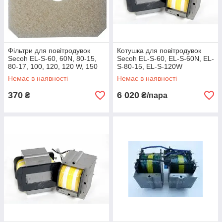
Secoh
Ремкомплект мембран Secoh
(окремо з
JDK-
комплекту можна замовити:
пара мембран
,
120
фільтр
)
магніт
,
автовыключатель
магніт і автовыключатель в ремкомплект
не
Фільтри для повітродувок
Котушка для повітродувок
входять
, їх необхідно замовляти окремо
Secoh EL-S-60, 60N, 80-15,
Secoh EL-S-60, EL-S-60N, EL-
80-17, 100, 120, 120 W, 150
S-80-15, EL-S-120W
W, 200 W, 250 W
Немає в наявності
Немає в наявності
Мембрани, клапани, магніти, котушки та інші запчастини від
370
6 020
₴
₴/пара
компресорів і повітродувок Secoh.
Все запасные части к воздуходувкам поставляются в
светозащитных и герметичных пакетах, что предотвращает
повреждение комплектующих, изготовленных из резиновых
материалов. Вам не нужно менять воздуходувку, в случае
неисправности.
Если Вы не нашли необходимую Вам часть или деталь ―
свяжитесь с нами по телефону или e-mail, которые указаны в
разделе "
Контактная информация
".