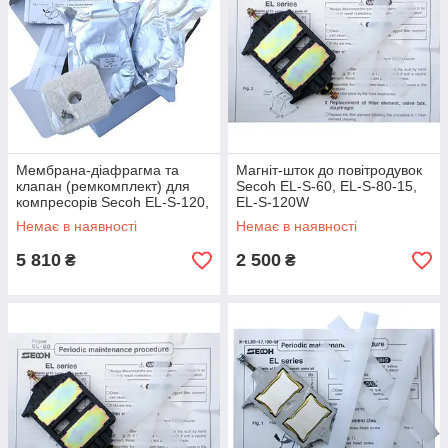
Secoh
Ремкомплект мембран Secoh
(окремо з
EL-S-
комплекту можна замовити:
пара мембран
,
80-17
фільтр
)
магніт
,
автовыключатель
,
котушка
магніт, автовыключатель і котушка в ремкомплект
не входять,
їх необхідно замовляти окремо
Secoh
Ремкомплект мембран Secoh
(окремо з
Мембрана-діафрагма та
Магніт-шток до повітродувок
EL-S-
комплекту можна замовити:
пара мембран
,
клапан (ремкомплект) для
Secoh EL-S-60, EL-S-80-15,
100
фільтр
)
компресорів Secoh EL-S-120,
EL-S-120W
EL-S-150 та EL-S-250W
Немає в наявності
Немає в наявності
магніт
,
автовыключатель
,
котушка
магніт, автовыключатель і котушка в ремкомплект
5 810
2 500
₴
₴
не входять,
їх необхідно замовляти окремо
Secoh
Ремкомплект мембран Secoh
(окремо з
EL-S-
комплекту можна замовити:
пара мембран
,
120
фільтр
)
магніт
,
автовыключатель
,
котушка
магніт, автовыключатель і котушка в ремкомплект
не входять,
їх необхідно замовляти окремо