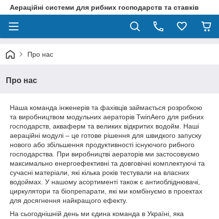
Аераційні системи для рибних господарств та ставків
Про нас
Про нас
Наша команда інженерів та фахівців займається розробкою
та виробництвом модульних аераторів TwinAero для рибних
господарств, акваферм та великих відкритих водойм. Наші
аераційні модулі – це готове рішення для швидкого запуску
нового або збільшення продуктивності існуючого рибного
господарства. При виробництві аераторів ми застосовуємо
максимально енергоефективні та довговічні комплектуючі та
сучасні матеріали, які кілька років тестували на власних
водоймах. У нашому асортименті також є антиобліднювачі,
циркулятори та біопрепарати, які ми комбінуємо в проектах
для досягнення найкращого ефекту.
На сьогоднішній день ми єдина команда в Україні, яка