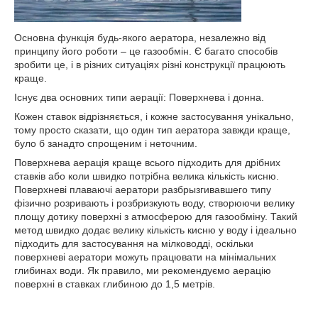
Основна функція будь-якого аератора, незалежно від
принципу його роботи – це газообмін. Є багато способів
зробити це, і в різних ситуаціях різні конструкції працюють
краще.
Існує два основних типи аерації: Поверхнева і донна.
Кожен ставок відрізняється, і кожне застосування унікально,
тому просто сказати, що один тип аератора завжди краще,
було б занадто спрощеним і неточним.
Поверхнева аерація краще всього підходить для дрібних
ставків або коли швидко потрібна велика кількість кисню.
Поверхневі плаваючі аератори разбрызгивавшего типу
фізично розривають і розбризкують воду, створюючи велику
площу дотику поверхні з атмосферою для газообміну. Такий
метод швидко додає велику кількість кисню у воду і ідеально
підходить для застосування на мілководді, оскільки
поверхневі аератори можуть працювати на мінімальних
глибинах води. Як правило, ми рекомендуємо аерацію
поверхні в ставках глибиною до 1,5 метрів.