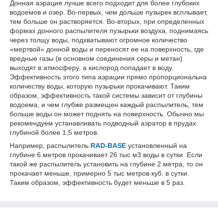
Донная аэрация лучше всего подходит для более глубоких
водоемов и озер. Во-первых, чем дольше пузырек всплывает,
тем больше он растворяется. Во-вторых, при определенных
формах донного распылителя пузырьки воздуха, поднимаясь
через толщу воды, подхватывают огромное количество
«мертвой» донной воды и переносят ее на поверхность, где
вредные газы (в основном соединения серы и метан)
выходят в атмосферу, а кислород попадает в воду.
Эффективность этого типа аэрации прямо пропорциональна
количеству воды, которую пузырьки прокачивают. Таким
образом, эффективность такой системы зависит от глубины
водоема, и чем глубже размещен каждый распылитель, тем
больше воды он может поднять на поверхность. Обычно мы
рекомендуем устанавливать подводный аэратор в прудах
глубиной более 1,5 метров.
Например, распылитель
RAD-
BASE
установленный на
глубине 6 метров прокачивает 26 тыс м3 воды в сутки. Если
такой же распылитель установить на глубине 2 метра, то он
прокачает меньше, примерно 5 тыс метров куб. в сутки.
Таким образом, эффективность будет меньше в 5 раз.