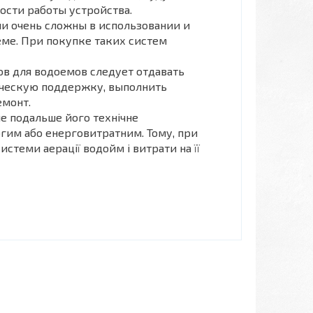
сти работы устройства.
и очень сложны в использовании и
еме. При покупке таких систем
в для водоемов следует отдавать
ическую поддержку, выполнить
емонт.
ле подальше його технічне
огим або енерговитратним. Тому, при
истеми аерації водойм і витрати на її