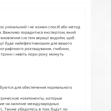
о унікальний і не кожен спосіб або метод
и. Важливо порадитися експертом, який
встановлення систем аерації водойм, щоб
ції буде найефективнішим для вашого
еографічного розташування, глибини,
трики і навіть пори року можуть
ебуются для обеспечения нормального
ктрические компоненты, которые
ние на наличие международных
TL. Также убедитесь в том, будут ли