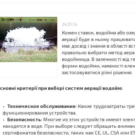
24.01.14
Кожен ставок, водойма або озер
аерації буде в ньому працюват
має досвід і знання в області 
правильно вибрати метод аера
водоймища. В залежності від г
форми водойми, наявності елек
застосовуватися різні рішення.
сновні критерії при виборі систем аерації водойм:
Техническое обслуживание
: Какие трудозатраты тр
функционирования устройства.
Безопасность
: Многие из этих устройств имеют эле
находятся в воде. При выборе следует обращать внима
сертификатов безопасности, таких как CE, UL, CSA или E