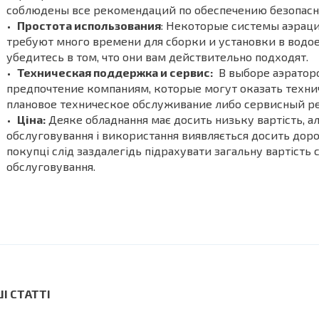
соблюдены все рекомендаций по обеспечению безопасно
Простота использования
: Некоторые системы аэраци
требуют много времени для сборки и установки в водо
убедитесь в том, что они вам действительно подходят.
Техническая поддержка и сервис:
В выборе аэраторо
предпочтение компаниям, которые могут оказать техн
плановое техническое обслуживание либо сервисный р
Ціна:
Деяке обладнання має досить низьку вартість, а
обслуговування і використання виявляється досить дор
покупці слід заздалегідь підрахувати загальну вартість с
обслуговування.
ШІ СТАТТІ