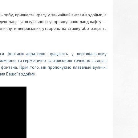
ь рибу, привнести красу у звичайний вигляд водойми, а
 декорації та візуального упорядкування ландшафту —
никнути неприємних утворень на ставку або озері та
оси фонтанів-аераторів працюють у вертикальному
ї компоненти герметично та з високою точністю з'єднані
і фонтана. Крім того, ми пропонуємо плавальні вуличні
для Вашої водойми.