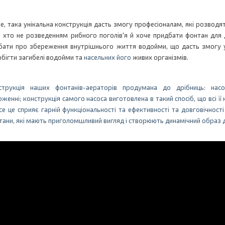
е, така унікальна конструкція дасть змогу професіоналам, які розводят
, хто не розведенням рибного поголів'я й хоче придбати фонтан для
бати про збереження внутрішнього життя водойми, що дасть змогу у
обігти загибелі водойми та
насельних
його
живих організмів.
струкція наших фонтанів-аераторів продумана до дрібниць: нас
женні; конструкція самого насоса виготовлена в такий спосіб, що всі ї
се це сприяє гарній функціональності та ефективності та довговічност
тани, які мають приголомшливий вигляд і створюють динамічний образ 