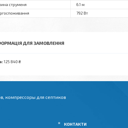
ина струменя
6.1 м
ргоспоживання
792 Вт
ФОРМАЦІЯ ДЛЯ ЗАМОВЛЕННЯ
а:
125 840 ₴
ов, компрессоры для септиков