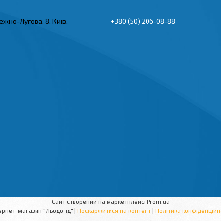
ежно-Лугова, 8, Київ,
+380 (50) 206-08-88
Сайт створений на маркетплейсі
Prom.ua
Інтернет-магазин "Льодо-їд" |
Поскаржитися на контент
|
Політика конфіденційн