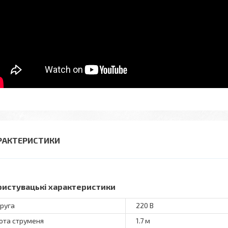
РАКТЕРИСТИКИ
ристувацькі характеристики
руга
220 В
ота струменя
1.7 м