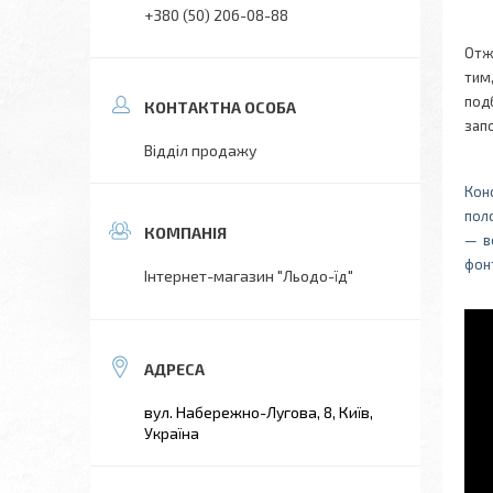
+380 (50) 206-08-88
Отж
тим
под
зап
Відділ продажу
Кон
поло
— в
фон
Інтернет-магазин "Льодо-їд"
вул. Набережно-Лугова, 8, Київ,
Україна