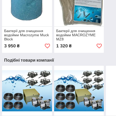
Бактерії для очищення
Бактерії для очищення
водойми Macrozyme Muck
водойми MACROZYME
Block
MZ8
3 950
1 320
₴
₴
Подібні товари компанії