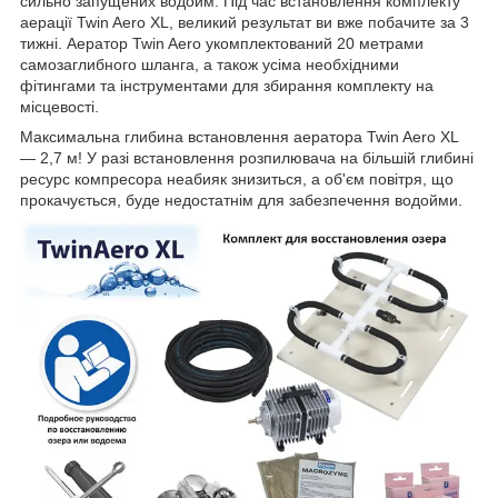
сильно запущених водойм. Під час встановлення комплекту
аерації Twin Aero XL, великий результат ви вже побачите за 3
тижні. Аератор Twin Aero укомплектований 20 метрами
самозаглибного шланга, а також усіма необхідними
фітингами та інструментами для збирання комплекту на
місцевості.
Максимальна глибина встановлення аератора Twin Aero XL
— 2,7 м! У разі встановлення розпилювача на більшій глибині
ресурс компресора неабияк знизиться, а об'єм повітря, що
прокачується, буде недостатнім для забезпечення водойми.